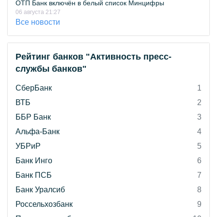
ОТП Банк включён в белый список Минцифры
06 августа 21:27
Все новости
Рейтинг банков "Активность пресс-
службы банков"
СберБанк
1
ВТБ
2
ББР Банк
3
Альфа-Банк
4
УБРиР
5
Банк Инго
6
Банк ПСБ
7
Банк Уралсиб
8
Россельхозбанк
9