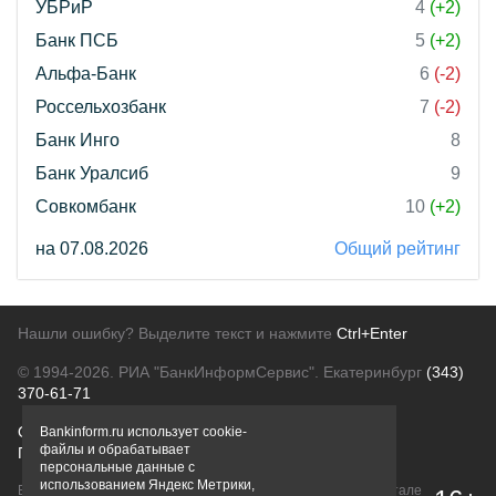
УБРиР
4
(+2)
Банк ПСБ
5
(+2)
Альфа-Банк
6
(-2)
Россельхозбанк
7
(-2)
Банк Инго
8
Банк Уралсиб
9
Совкомбанк
10
(+2)
на 07.08.2026
Общий рейтинг
Нашли ошибку? Выделите текст и нажмите
Ctrl+Enter
© 1994-2026.
РИА "БанкИнформСервис". Екатеринбург
(343)
370-61-71
О проекте
Политика конфиденциальности
Bankinform.ru использует cookie-
файлы и обрабатывает
Правовая информация
Для рекламодателей
персональные данные с
использованием Яндекс Метрики,
Вся информация о продуктах банков, размещенная на портале