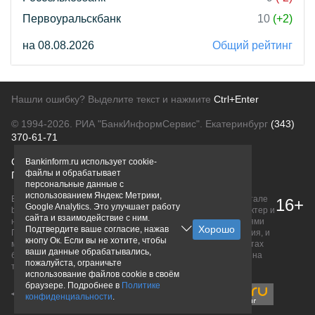
Первоуральскбанк
10
(+2)
на 08.08.2026
Общий рейтинг
Нашли ошибку? Выделите текст и нажмите
Ctrl+Enter
© 1994-2026.
РИА "БанкИнформСервис". Екатеринбург
(343)
370-61-71
О проекте
Политика конфиденциальности
Bankinform.ru использует cookie-
файлы и обрабатывает
Правовая информация
Для рекламодателей
персональные данные с
использованием Яндекс Метрики,
Вся информация о продуктах банков, размещенная на портале
16+
Google Analytics. Это улучшает работу
bankinform.ru, носит исключительно ознакомительный характер и
сайта и взаимодействие с ним.
не является публичной офертой, определяемой положениями
Подтвердите ваше согласие, нажав
ГК РФ. Информация не содержит точного и полного описания, и
кнопу Ок. Если вы не хотите, чтобы
может быть изменена. Конечные условия уточняйте на сайтах
ваши данные обрабатывались,
банков или при личном обращении. Исключительное право на
пожалуйста, ограничьте
товарные знаки принадлежит их правообладателям.
использование файлов cookie в своём
браузере. Подробнее в
Политике
конфиденциальности
.