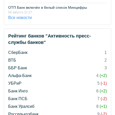
ОТП Банк включён в белый список Минцифры
06 августа 21:27
Все новости
Рейтинг банков "Активность пресс-
службы банков"
СберБанк
1
ВТБ
2
ББР Банк
3
Альфа-Банк
4
(+2)
УБРиР
5
(-1)
Банк Инго
6
(+2)
Банк ПСБ
7
(-2)
Банк Уралсиб
8
(+1)
Россельхозбанк
9
(-2)