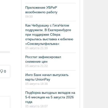
Приложение УБРиР
возобновило работу
09:50
Как Чебурашку с ГигаЧатом
подружили. В Екатеринбурге
при поддержке Сбера
открылась выставка к юбилею
«Союзмультфильма»
05 августа 21:39
Росстат зафиксировал
снижение цен
05 августа 21:22
0
Инго Банк начал выпускать
карты UnionPay
05 августа 18:38
Подборка выгодных вкладов на
5-6 месяцев на 5 августа 2026
года
05 августа 18:07