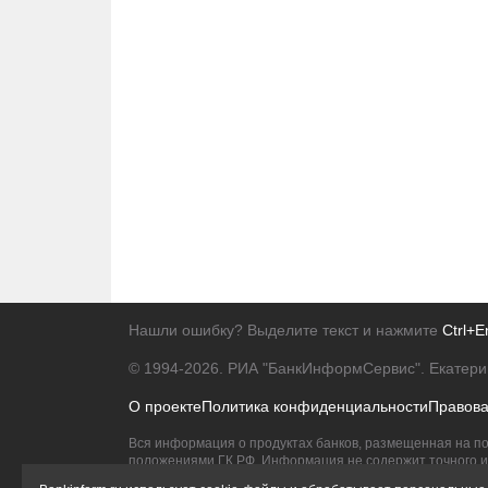
Нашли ошибку? Выделите текст и нажмите
Ctrl+E
© 1994-2026.
РИА "БанкИнформСервис". Екатери
О проекте
Политика конфиденциальности
Правов
Вся информация о продуктах банков, размещенная на по
положениями ГК РФ. Информация не содержит точного и 
Исключительное право на товарные знаки принадлежит 