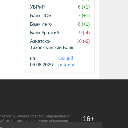
УБРиР
6
(+1)
Банк ПСБ
7
(+1)
Банк Инго
8
(+1)
Банк Уралсиб
9
(-4)
Азиатско-
10
(-6)
Тихоокеанский Банк
на
Общий
06.08.2026
рейтинг
является публичной офертой, определяемой
16+
сайтах банков или при личном обращении.