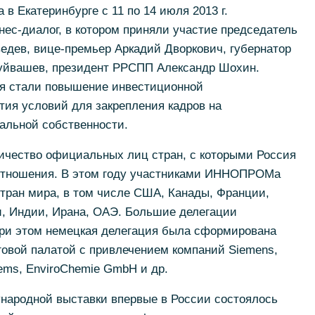
 Екатеринбурге с 11 по 14 июля 2013 г.
нес-диалог, в котором приняли участие председатель
дев, вице-премьер Аркадий Дворкович, губернатор
уйвашев, президент РРСПП Александр Шохин.
я стали повышение инвестиционной
тия условий для закрепления кадров на
альной собственности.
личество официальных лиц стран, с которыми Россия
отношения. В этом году участниками ИННОПРОМа
стран мира, в том числе США, Канады, Франции,
и, Индии, Ирана, ОАЭ. Большие делегации
при этом немецкая делегация была сформирована
говой палатой с привлечением компаний Siemens,
tems, EnviroChemie GmbH и др.
ународной выставки впервые в России состоялось