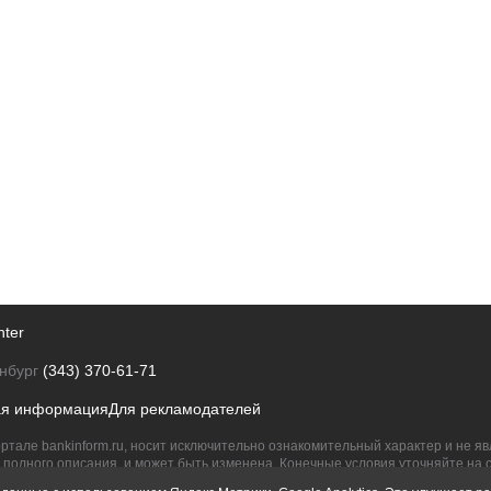
nter
нбург
(343) 370-61-71
ая информация
Для рекламодателей
ртале bankinform.ru, носит исключительно ознакомительный характер и не 
полного описания, и может быть изменена. Конечные условия уточняйте на 
их правообладателям.