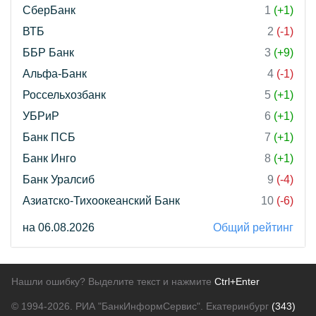
СберБанк
1
(+1)
ВТБ
2
(-1)
ББР Банк
3
(+9)
Альфа-Банк
4
(-1)
Россельхозбанк
5
(+1)
УБРиР
6
(+1)
Банк ПСБ
7
(+1)
Банк Инго
8
(+1)
Банк Уралсиб
9
(-4)
Азиатско-Тихоокеанский Банк
10
(-6)
на 06.08.2026
Общий рейтинг
Нашли ошибку? Выделите текст и нажмите
Ctrl+Enter
© 1994-2026.
РИА "БанкИнформСервис". Екатеринбург
(343)