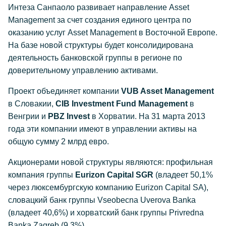
Интеза Санпаоло развивает направление Asset
Management за счет создания единого центра по
оказанию услуг Asset Management в Восточной Европе.
На базе новой структуры будет консолидирована
деятельность банковской группы в регионе по
доверительному управлению активами.
Проект объединяет компании
VUB Asset Management
в Словакии,
CIB Investment Fund Management
в
Венгрии и
PBZ Invest
в Хорватии. На 31 марта 2013
года эти компании имеют в управлении активы на
общую сумму 2 млрд евро.
Акционерами новой структуры являются: профильная
компания группы
Eurizon Capital SGR
(владеет 50,1%
через люксембургскую компанию Eurizon Capital SA),
словацкий банк группы Vseobecna Uverova Banka
(владеет 40,6%) и хорватский банк группы Privredna
Banka Zagreb (9,3%).