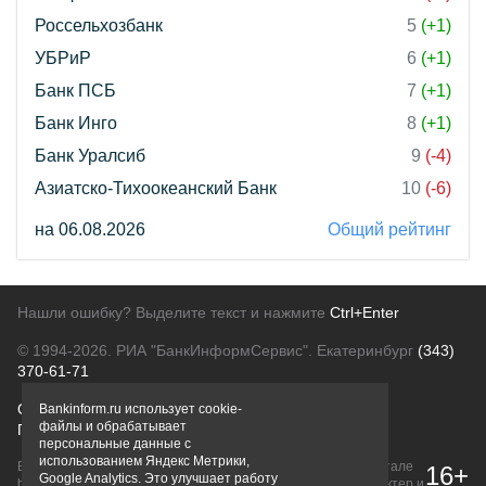
Россельхозбанк
5
(+1)
УБРиР
6
(+1)
Банк ПСБ
7
(+1)
Банк Инго
8
(+1)
Банк Уралсиб
9
(-4)
Азиатско-Тихоокеанский Банк
10
(-6)
на 06.08.2026
Общий рейтинг
Нашли ошибку? Выделите текст и нажмите
Ctrl+Enter
© 1994-2026.
РИА "БанкИнформСервис". Екатеринбург
(343)
370-61-71
О проекте
Политика конфиденциальности
Bankinform.ru использует cookie-
файлы и обрабатывает
Правовая информация
Для рекламодателей
персональные данные с
использованием Яндекс Метрики,
Вся информация о продуктах банков, размещенная на портале
16+
Google Analytics. Это улучшает работу
bankinform.ru, носит исключительно ознакомительный характер и