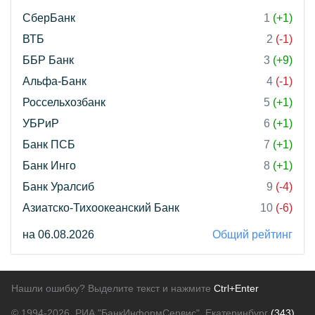
СберБанк
1
(+1)
ВТБ
2
(-1)
ББР Банк
3
(+9)
Альфа-Банк
4
(-1)
Россельхозбанк
5
(+1)
УБРиР
6
(+1)
Банк ПСБ
7
(+1)
Банк Инго
8
(+1)
Банк Уралсиб
9
(-4)
Азиатско-Тихоокеанский Банк
10
(-6)
на 06.08.2026
Общий рейтинг
Нашли ошибку? Выделите текст и нажмите
Ctrl+Enter
© 1994-2026.
РИА "БанкИнформСервис". Екатеринбург
(343)