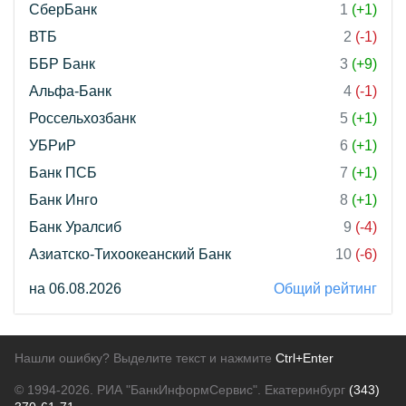
СберБанк
1
(+1)
ВТБ
2
(-1)
ББР Банк
3
(+9)
Альфа-Банк
4
(-1)
Россельхозбанк
5
(+1)
УБРиР
6
(+1)
Банк ПСБ
7
(+1)
Банк Инго
8
(+1)
Банк Уралсиб
9
(-4)
Азиатско-Тихоокеанский Банк
10
(-6)
на 06.08.2026
Общий рейтинг
Нашли ошибку? Выделите текст и нажмите
Ctrl+Enter
© 1994-2026.
РИА "БанкИнформСервис". Екатеринбург
(343)