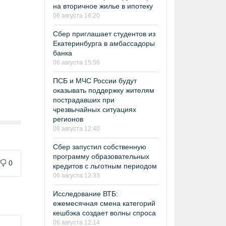
на вторичное жилье в ипотеку
06 августа 16:20
Сбер приглашает студентов из
Екатеринбурга в амбассадоры
банка
06 августа 15:56
ПСБ и МЧС России будут
оказывать поддержку жителям
пострадавших при
чрезвычайных ситуациях
регионов
06 августа 12:40
Сбер запустил собственную
программу образовательных
0
кредитов с льготным периодом
06 августа 12:33
Исследование ВТБ:
ежемесячная смена категорий
кешбэка создает волны спроса
06 августа 12:14