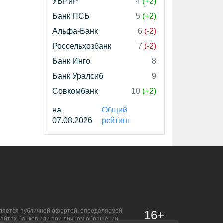
УБРиР
4
(+2)
Банк ПСБ
5
(+2)
Альфа-Банк
6
(-2)
Россельхозбанк
7
(-2)
Банк Инго
8
Банк Уралсиб
9
Совкомбанк
10
(+2)
на
Общий
07.08.2026
рейтинг
является публичной офертой, определяемой
16+
сайтах банков или при личном обращении.