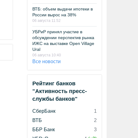
ВТБ: объем выдачи ипотеки в
России вырос на 38%
06 августа 11:52
УБРиР принял участие в
обсуждении перспектив рынка
ИЖС на выставке Open Village
Ural
06 августа 10:40
Все новости
Рейтинг банков
"Активность пресс-
службы банков"
СберБанк
1
ВТБ
2
ББР Банк
3