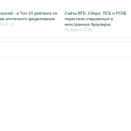
ралсиб - в Топ-10 рейтинга по
Сайты ВТБ, Сбера, ПСБ и РСХБ
м ипотечного кредитования
перестали открываться в
иностранных браузерах
та 11:12
03 августа 21:56