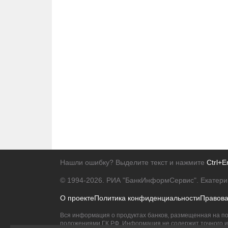
Нашли ошибку? Выделите текст и нажмите
Ctrl+E
© 1994-2026.
РИА "БанкИнформСервис". Екатери
О проекте
Политика конфиденциальности
Правов
Вся информация о продуктах банков, размещенная на по
положениями ГК РФ. Информация не содержит точного и 