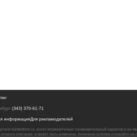
nter
нбург
(343) 370-61-71
ая информация
Для рекламодателей
ртале bankinform.ru, носит исключительно ознакомительный характер и не 
полного описания, и может быть изменена. Конечные условия уточняйте на 