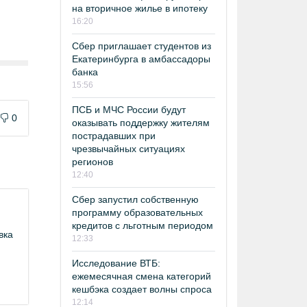
на вторичное жилье в ипотеку
16:20
Сбер приглашает студентов из
Екатеринбурга в амбассадоры
банка
15:56
ПСБ и МЧС России будут
0
оказывать поддержку жителям
пострадавших при
чрезвычайных ситуациях
регионов
12:40
Сбер запустил собственную
программу образовательных
кредитов с льготным периодом
вка
12:33
Исследование ВТБ:
ежемесячная смена категорий
кешбэка создает волны спроса
12:14