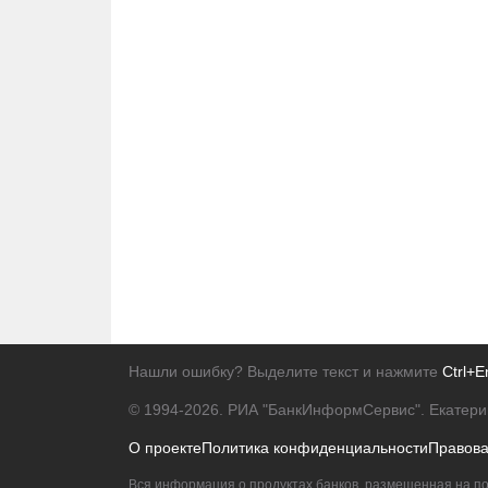
Нашли ошибку? Выделите текст и нажмите
Ctrl+E
© 1994-2026.
РИА "БанкИнформСервис". Екатери
О проекте
Политика конфиденциальности
Правов
Вся информация о продуктах банков, размещенная на по