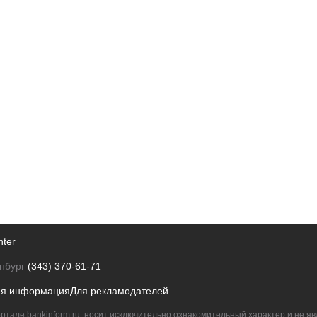
nter
нбург
(343) 370-61-71
ая информация
Для рекламодателей
ртале bankinform.ru, носит исключительно ознакомительный характер и не 