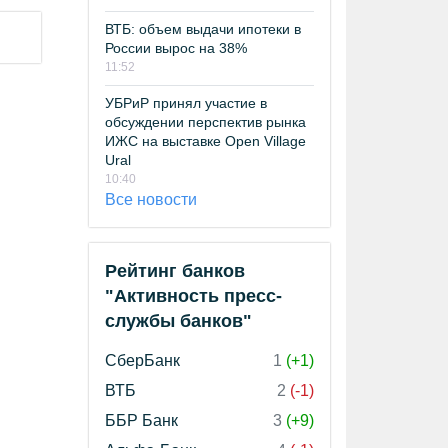
ВТБ: объем выдачи ипотеки в
России вырос на 38%
11:52
УБРиР принял участие в
обсуждении перспектив рынка
ИЖС на выставке Open Village
Ural
10:40
Все новости
Рейтинг банков
"Активность пресс-
службы банков"
СберБанк
1
(+1)
ВТБ
2
(-1)
ББР Банк
3
(+9)