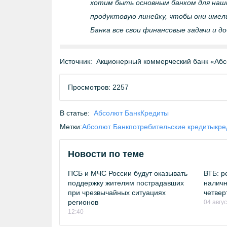
хотим быть основным банком для наш
продуктовую линейку, чтобы они им
Банка все свои финансовые задачи и д
Источник:
Акционерный коммерческий банк «Абс
Просмотров: 2257
В статье:
Абсолют Банк
Кредиты
Метки:
Абсолют Банк
потребительские кредиты
кре
Новости по теме
ПСБ и МЧС России будут оказывать
ВТБ: р
поддержку жителям пострадавших
наличн
при чрезвычайных ситуациях
четвер
регионов
04 авгу
12:40