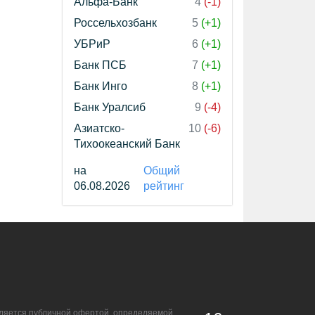
Альфа-Банк
4
(-1)
Россельхозбанк
5
(+1)
УБРиР
6
(+1)
Банк ПСБ
7
(+1)
Банк Инго
8
(+1)
Банк Уралсиб
9
(-4)
Азиатско-
10
(-6)
Тихоокеанский Банк
на
Общий
06.08.2026
рейтинг
является публичной офертой, определяемой