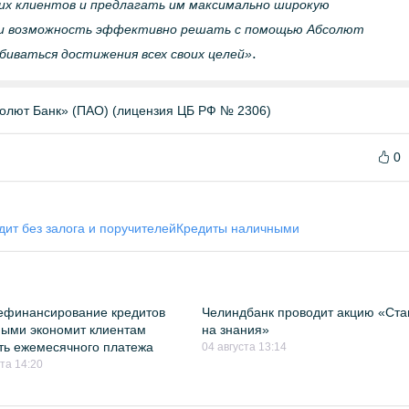
их клиентов и предлагать им максимально широкую
ели возможность эффективно решать с помощью Абсолют
.
обиваться достижения всех своих целей»
олют Банк» (ПАО) (лицензия ЦБ РФ № 2306)
0
дит без залога и поручителей
Кредиты наличными
ефинансирование кредитов
Челиндбанк проводит акцию «Ста
ыми экономит клиентам
на знания»
ть ежемесячного платежа
04 августа 13:14
ста 14:20