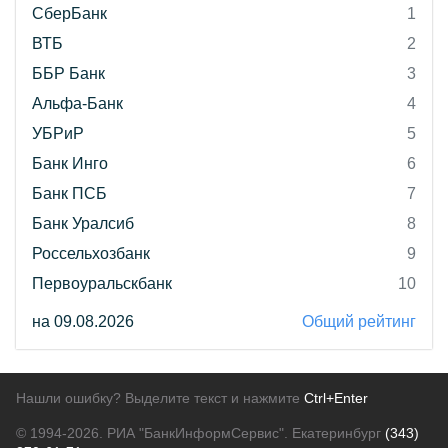
СберБанк
1
ВТБ
2
ББР Банк
3
Альфа-Банк
4
УБРиР
5
Банк Инго
6
Банк ПСБ
7
Банк Уралсиб
8
Россельхозбанк
9
Первоуральскбанк
10
на 09.08.2026
Общий рейтинг
Нашли ошибку? Выделите текст и нажмите
Ctrl+Enter
© 1994-2026.
РИА "БанкИнформСервис". Екатеринбург
(343)