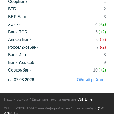
СберБанк
1
ВТБ
2
ББР Банк
3
УБРиР
4
(+2)
Банк ПСБ
5
(+2)
Альфа-Банк
6
(-2)
Россельхозбанк
7
(-2)
Банк Инго
8
Банк Уралсиб
9
Совкомбанк
10
(+2)
на 07.08.2026
Общий рейтинг
Нашли ошибку? Выделите текст и нажмите
Ctrl+Enter
© 1994-2026.
РИА "БанкИнформСервис". Екатеринбург
(343)
370-61-71