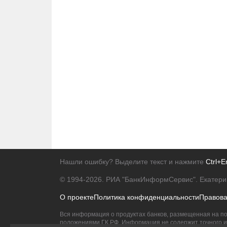
Нашли ошибку? Выделите текст и нажмите
Ctrl+E
© 1994-2026.
РИА "БанкИнформСервис". Екатери
О проекте
Политика конфиденциальности
Правов
Вся информация о продуктах банков, размещенная на по
положениями ГК РФ. Информация не содержит точного и 