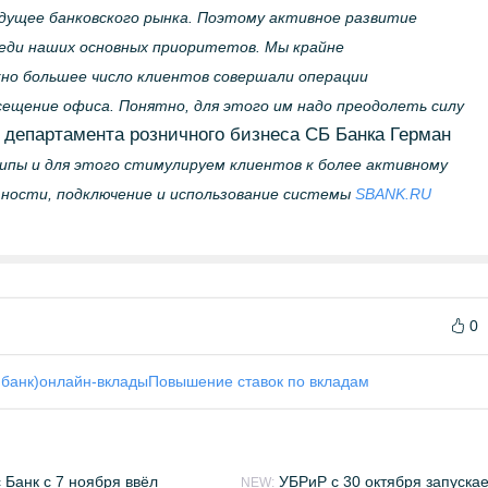
дущее банковского рынка. Поэтому активное развитие
еди наших основных приоритетов. Мы крайне
но большее число клиентов совершали операции
сещение офиса. Понятно, для этого им надо преодолеть силу
 департамента розничного бизнеса СБ Банка Герман
пы и для этого стимулируем клиентов к более активному
тности, подключение и использование системы
SBANK.RU
0
банк)
онлайн-вклады
Повышение ставок по вкладам
 Банк с 7 ноября ввёл
УБРиР с 30 октября запуска
NEW: