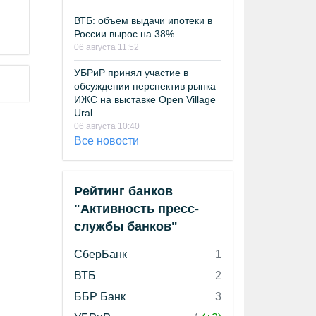
ВТБ: объем выдачи ипотеки в
России вырос на 38%
06 августа 11:52
УБРиР принял участие в
обсуждении перспектив рынка
ИЖС на выставке Open Village
Ural
06 августа 10:40
Все новости
Рейтинг банков
"Активность пресс-
службы банков"
СберБанк
1
ВТБ
2
ББР Банк
3