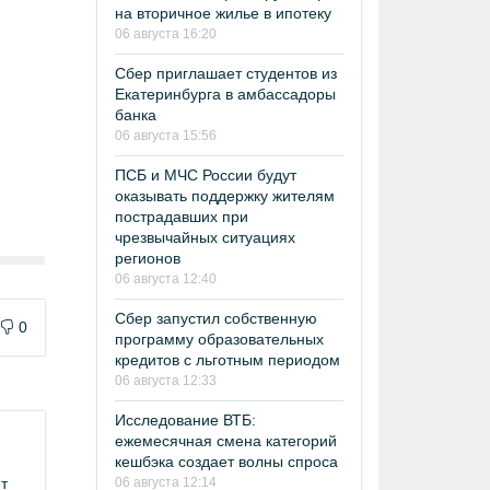
на вторичное жилье в ипотеку
06 августа 16:20
Сбер приглашает студентов из
Екатеринбурга в амбассадоры
банка
06 августа 15:56
ПСБ и МЧС России будут
оказывать поддержку жителям
пострадавших при
чрезвычайных ситуациях
регионов
06 августа 12:40
Сбер запустил собственную
0
программу образовательных
кредитов с льготным периодом
06 августа 12:33
Исследование ВТБ:
ежемесячная смена категорий
кешбэка создает волны спроса
06 августа 12:14
ет