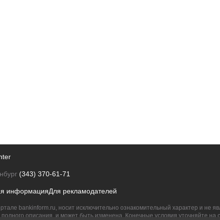
nter
нбург
(343) 370-61-71
ая информация
Для рекламодателей
ртале bankinform.ru, носит исключительно ознакомительный характер и не 
полного описания, и может быть изменена. Конечные условия уточняйте на 