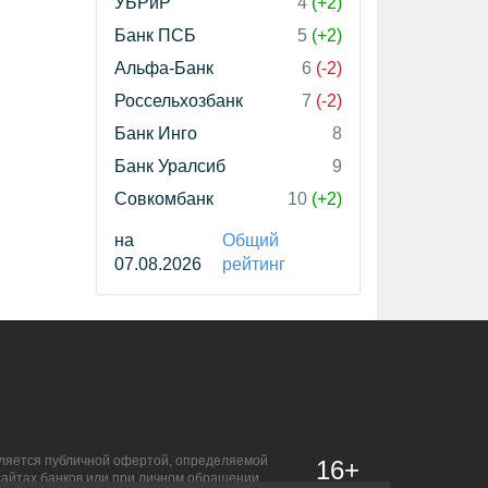
УБРиР
4
(+2)
Банк ПСБ
5
(+2)
Альфа-Банк
6
(-2)
Россельхозбанк
7
(-2)
Банк Инго
8
Банк Уралсиб
9
Совкомбанк
10
(+2)
на
Общий
07.08.2026
рейтинг
является публичной офертой, определяемой
16+
сайтах банков или при личном обращении.