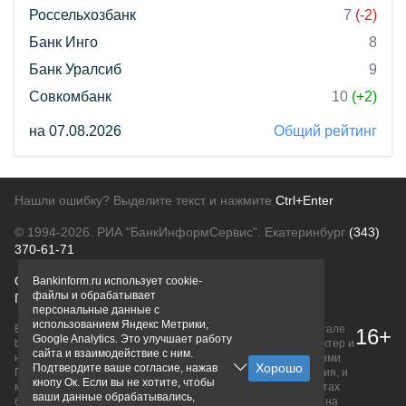
Россельхозбанк
7
(-2)
Банк Инго
8
Банк Уралсиб
9
Совкомбанк
10
(+2)
на 07.08.2026
Общий рейтинг
Нашли ошибку? Выделите текст и нажмите
Ctrl+Enter
© 1994-2026.
РИА "БанкИнформСервис". Екатеринбург
(343)
370-61-71
О проекте
Политика конфиденциальности
Bankinform.ru использует cookie-
файлы и обрабатывает
Правовая информация
Для рекламодателей
персональные данные с
использованием Яндекс Метрики,
Вся информация о продуктах банков, размещенная на портале
16+
Google Analytics. Это улучшает работу
bankinform.ru, носит исключительно ознакомительный характер и
сайта и взаимодействие с ним.
не является публичной офертой, определяемой положениями
Подтвердите ваше согласие, нажав
ГК РФ. Информация не содержит точного и полного описания, и
кнопу Ок. Если вы не хотите, чтобы
может быть изменена. Конечные условия уточняйте на сайтах
ваши данные обрабатывались,
банков или при личном обращении. Исключительное право на