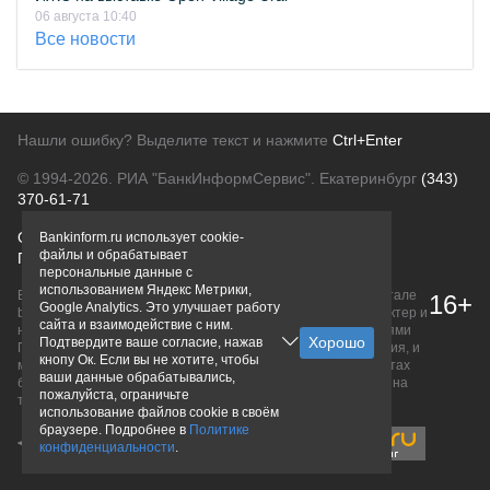
06 августа 10:40
Все новости
Нашли ошибку? Выделите текст и нажмите
Ctrl+Enter
© 1994-2026.
РИА "БанкИнформСервис". Екатеринбург
(343)
370-61-71
О проекте
Политика конфиденциальности
Bankinform.ru использует cookie-
файлы и обрабатывает
Правовая информация
Для рекламодателей
персональные данные с
использованием Яндекс Метрики,
Вся информация о продуктах банков, размещенная на портале
16+
Google Analytics. Это улучшает работу
bankinform.ru, носит исключительно ознакомительный характер и
сайта и взаимодействие с ним.
не является публичной офертой, определяемой положениями
Подтвердите ваше согласие, нажав
ГК РФ. Информация не содержит точного и полного описания, и
кнопу Ок. Если вы не хотите, чтобы
может быть изменена. Конечные условия уточняйте на сайтах
ваши данные обрабатывались,
банков или при личном обращении. Исключительное право на
пожалуйста, ограничьте
товарные знаки принадлежит их правообладателям.
использование файлов cookie в своём
браузере. Подробнее в
Политике
конфиденциальности
.