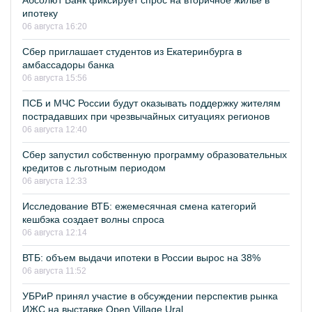
Абсолют Банк фиксирует спрос на вторичное жилье в
ипотеку
06 августа 16:20
Сбер приглашает студентов из Екатеринбурга в
амбассадоры банка
06 августа 15:56
ПСБ и МЧС России будут оказывать поддержку жителям
пострадавших при чрезвычайных ситуациях регионов
06 августа 12:40
Сбер запустил собственную программу образовательных
кредитов с льготным периодом
06 августа 12:33
Исследование ВТБ: ежемесячная смена категорий
кешбэка создает волны спроса
06 августа 12:14
ВТБ: объем выдачи ипотеки в России вырос на 38%
06 августа 11:52
УБРиР принял участие в обсуждении перспектив рынка
ИЖС на выставке Open Village Ural