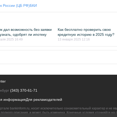
к России (ЦБ РФ)
БКИ
к дал возможность без заявки
Как бесплатно проверить свою
 узнать, одобрят ли ипотеку
кредитную историю в 2025 году?
аля 2025 16:49
13 января 2025 12:16
nter
нбург
(343) 370-61-71
ая информация
Для рекламодателей
ртале bankinform.ru, носит исключительно ознакомительный характер и не 
полного описания, и может быть изменена. Конечные условия уточняйте на 
их правообладателям.