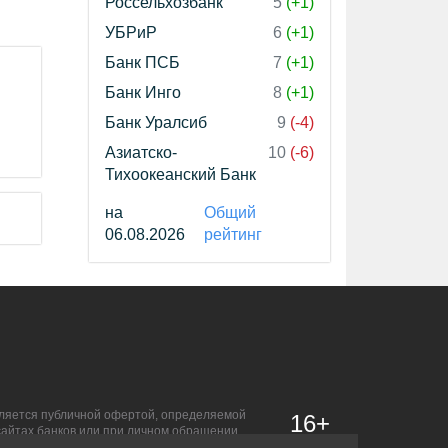
Россельхозбанк
5
(+1)
УБРиР
6
(+1)
Банк ПСБ
7
(+1)
Банк Инго
8
(+1)
Банк Уралсиб
9
(-4)
Азиатско-
10
(-6)
Тихоокеанский Банк
на
Общий
06.08.2026
рейтинг
является публичной офертой, определяемой
16+
сайтах банков или при личном обращении.