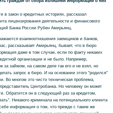
ить граждан от сбора излишней информации о них
и в закон о кредитных историях, рассказал
нта лицензирования деятельности и финансового
аций Банка России Рубен Амирьянц.
тражаются взаимоотношения заемщиков и банков,
ас, рассказывает Амирьянц, бывает, что в бюро
рмация даже в том случае, если по факту никаких
едитной организации и не было. Например,
к за займом, на самом деле так его и не взял, но
елать запрос в бюро. И на основании этого "родился"
и. Во многом это чисто техническая проблема,
представитель Центробанка. Но человеку он может
и. Обратится он в следующий раз за кредитом,
вать". Никакого криминала на потенциального клиента
 себе информация о том, что прежде с таким же