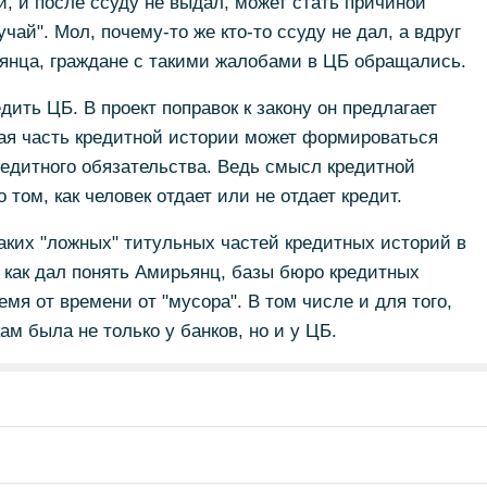
й, и после ссуду не выдал, может стать причиной
чай". Мол, почему-то же кто-то ссуду не дал, а вдруг
нца, граждане с такими жалобами в ЦБ обращались.
ить ЦБ. В проект поправок к закону он предлагает
ная часть кредитной истории может формироваться
едитного обязательства. Ведь смысл кредитной
 том, как человек отдает или не отдает кредит.
аких "ложных" титульных частей кредитных историй в
 как дал понять Амирьянц, базы бюро кредитных
мя от времени от "мусора". В том числе и для того,
м была не только у банков, но и у ЦБ.