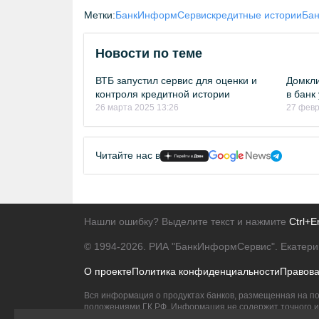
Метки:
БанкИнформСервис
кредитные истории
Бан
Новости по теме
ВТБ запустил сервис для оценки и
Домкли
контроля кредитной истории
в банк
26 марта 2025 13:26
27 февр
Читайте нас в
Нашли ошибку? Выделите текст и нажмите
Ctrl+E
© 1994-2026.
РИА "БанкИнформСервис". Екатери
О проекте
Политика конфиденциальности
Правов
Вся информация о продуктах банков, размещенная на по
положениями ГК РФ. Информация не содержит точного и 
Исключительное право на товарные знаки принадлежит 