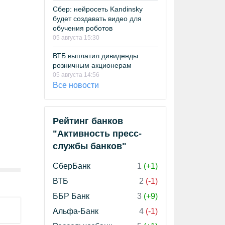
Сбер: нейросеть Kandinsky
будет создавать видео для
обучения роботов
05 августа 15:30
ВТБ выплатил дивиденды
розничным акционерам
05 августа 14:56
Все новости
Рейтинг банков
"Активность пресс-
службы банков"
СберБанк
1
(+1)
ВТБ
2
(-1)
ББР Банк
3
(+9)
Альфа-Банк
4
(-1)