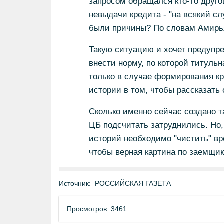
запросом обращался кто-то друго
невыдачи кредита - "на всякий слу
были причины? По словам Амирья
Такую ситуацию и хочет предупред
внести норму, по которой титуль
только в случае формирования кр
истории в том, чтобы рассказать о
Сколько именно сейчас создано т
ЦБ подсчитать затруднились. Но,
историй необходимо "чистить" вре
чтобы верная картина по заемщика
Источник:
РОССИЙСКАЯ ГАЗЕТА
Просмотров: 3461