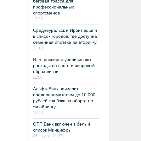
беговая трасса для
профессиональных
спортсменов
12:28
Среднеуральск и Ирбит вошли
в список городов, где доступна
семейная ипотека на вторичку
12:13
ВТБ: россияне увеличивают
расходы на спорт и здоровый
образ жизни
11:50
Альфа-Банк начислит
предпринимателям до 10 000
рублей кэшбэка за оборот по
эквайрингу
10:00
ОТП Банк включён в белый
список Минцифры
06 августа 21:27