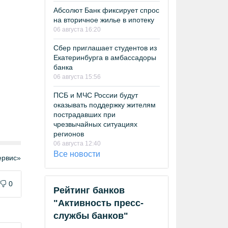
Абсолют Банк фиксирует спрос
на вторичное жилье в ипотеку
06 августа 16:20
Сбер приглашает студентов из
Екатеринбурга в амбассадоры
банка
06 августа 15:56
ПСБ и МЧС России будут
оказывать поддержку жителям
пострадавших при
чрезвычайных ситуациях
регионов
06 августа 12:40
Все новости
рвис»
0
Рейтинг банков
"Активность пресс-
службы банков"