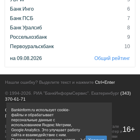
Банк Инго
6
Банк ПСБ
7
Банк Уралсиб
8
Россельхозбанк
9
Первоуральскбанк
10
на 09.08.2026
Общий рейтинг
Нашли ошибку? Выделите текст и нажмите
Ctrl+Enter
© 1994-2026.
РИА "БанкИнформСервис". Екатеринбург
(343)
370-61-71
О проекте
Политика конфиденциальности
Bankinform.ru использует cookie-
файлы и обрабатывает
Правовая информация
Для рекламодателей
персональные данные с
использованием Яндекс Метрики,
Вся информация о продуктах банков, размещенная на портале
16+
Google Analytics. Это улучшает работу
bankinform.ru, носит исключительно ознакомительный характер и
сайта и взаимодействие с ним.
не является публичной офертой, определяемой положениями