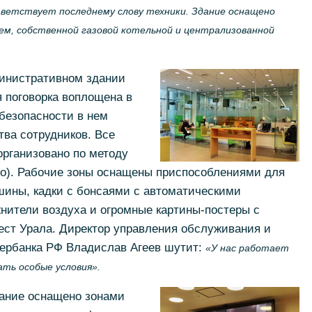
тветствует последнему слову техники. Здание оснащено
м, собственной газовой котельной и централизованной
министративном здании
я поговорка воплощена в
безопасности в нем
тва сотрудников. Все
организовано по методу
во). Рабочие зоны оснащены приспособлениями для
ины, кадки с бонсаями с автоматическими
нители воздуха и огромные картины-постеры с
ст Урала. Директор управления обслуживания и
бербанка РФ Владислав Агеев шутит:
«У нас работает
ать особые условия».
дание оснащено зонами