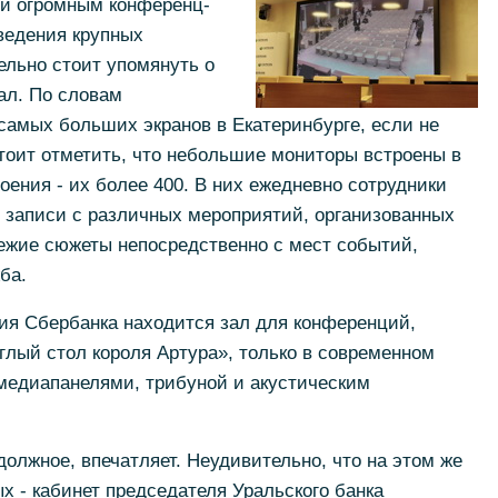
 и огромным конференц-
ведения крупных
ельно стоит упомянуть о
ал. По словам
 самых больших экранов в Екатеринбурге, если не
тоит отметить, что небольшие мониторы встроены в
оения - их более 400. В них ежедневно сотрудники
 записи с различных мероприятий, организованных
вежие сюжеты непосредственно с мест событий,
ба.
ия Сбербанка находится зал для конференций,
углый стол короля Артура», только в современном
 медиапанелями, трибуной и акустическим
должное, впечатляет. Неудивительно, что на этом же
х - кабинет председателя Уральского банка