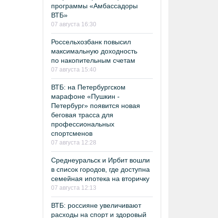
программы «Амбассадоры
ВТБ»
07 августа 16:30
Россельхозбанк повысил
максимальную доходность
по накопительным счетам
07 августа 15:40
ВТБ: на Петербургском
марафоне «Пушкин -
Петербург» появится новая
беговая трасса для
профессиональных
спортсменов
07 августа 12:28
Среднеуральск и Ирбит вошли
в список городов, где доступна
семейная ипотека на вторичку
07 августа 12:13
ВТБ: россияне увеличивают
расходы на спорт и здоровый