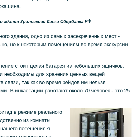
ркашина.
Ф
здания Уральского банка Сбербанка Р
го здания, одно из самых засекреченных мест -
но, но к некоторым помещениям во время экскурсии
ление стоит целая батарея из небольших ящичков.
и необходимы для хранения ценных вещей
в связи, так как во время рейдов им нельзя
и. В инкассации работают около 70 человек - это 25
игад в режиме реального
дственно из комнаты
 нашего посещения я
ижение техперсонала.