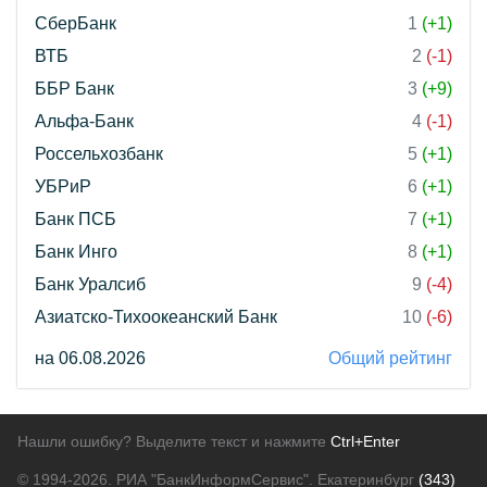
СберБанк
1
(+1)
ВТБ
2
(-1)
ББР Банк
3
(+9)
Альфа-Банк
4
(-1)
Россельхозбанк
5
(+1)
УБРиР
6
(+1)
Банк ПСБ
7
(+1)
Банк Инго
8
(+1)
Банк Уралсиб
9
(-4)
Азиатско-Тихоокеанский Банк
10
(-6)
на 06.08.2026
Общий рейтинг
Нашли ошибку? Выделите текст и нажмите
Ctrl+Enter
© 1994-2026.
РИА "БанкИнформСервис". Екатеринбург
(343)