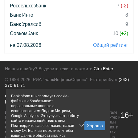
Россельхозбанк
7
(-2)
Банк Инго
8
Банк Уралсиб
9
Совкомбанк
10
(+2)
на 07.08.2026
Общий рейтинг
Нашли ошибку? Выделите текст и нажмите
Ctrl+Enter
© 1994-2026.
РИА "БанкИнформСервис". Екатеринбург
(343)
370-61-71
О проекте
Политика конфиденциальности
Bankinform.ru использует cookie-
файлы и обрабатывает
Правовая информация
Для рекламодателей
персональные данные с
использованием Яндекс Метрики,
Вся информация о продуктах банков, размещенная на портале
16+
Google Analytics. Это улучшает работу
bankinform.ru, носит исключительно ознакомительный характер и
сайта и взаимодействие с ним.
не является публичной офертой, определяемой положениями
Подтвердите ваше согласие, нажав
ГК РФ. Информация не содержит точного и полного описания, и
кнопу Ок. Если вы не хотите, чтобы
может быть изменена. Конечные условия уточняйте на сайтах
ваши данные обрабатывались,
банков или при личном обращении. Исключительное право на