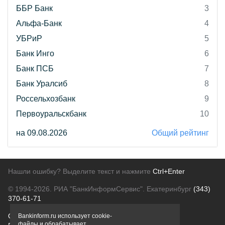
ББР Банк
3
Альфа-Банк
4
УБРиР
5
Банк Инго
6
Банк ПСБ
7
Банк Уралсиб
8
Россельхозбанк
9
Первоуральскбанк
10
на 09.08.2026
Общий рейтинг
Нашли ошибку? Выделите текст и нажмите
Ctrl+Enter
© 1994-2026.
РИА "БанкИнформСервис". Екатеринбург
(343)
370-61-71
О проекте
Политика конфиденциальности
Bankinform.ru использует cookie-
файлы и обрабатывает