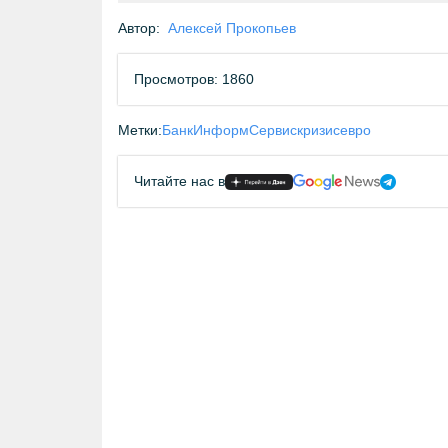
Автор:
Алексей Прокопьев
Просмотров: 1860
Метки:
БанкИнформСервис
кризис
евро
Читайте нас в