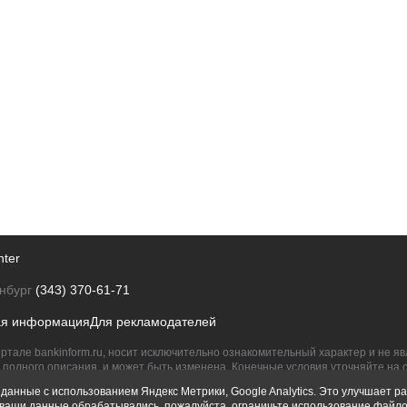
nter
нбург
(343) 370-61-71
ая информация
Для рекламодателей
ртале bankinform.ru, носит исключительно ознакомительный характер и не 
полного описания, и может быть изменена. Конечные условия уточняйте на 
их правообладателям.
данные с использованием Яндекс Метрики, Google Analytics. Это улучшает ра
ы ваши данные обрабатывались, пожалуйста, ограничьте использование файло