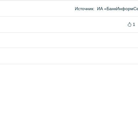
Источник:
ИА «БанкИнформСе
1