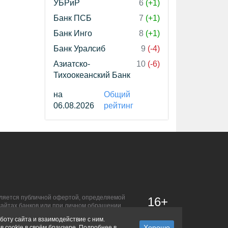
УБРиР
6
(+1)
Банк ПСБ
7
(+1)
Банк Инго
8
(+1)
Банк Уралсиб
9
(-4)
Азиатско-
10
(-6)
Тихоокеанский Банк
на
Общий
06.08.2026
рейтинг
является публичной офертой, определяемой
16+
сайтах банков или при личном обращении.
боту сайта и взаимодействие с ним.
в cookie в своём браузере. Подробнее в