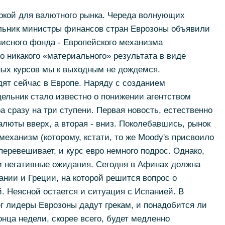
ркой для валютного рынка. Череда волнующих
ельник министры финансов стран Еврозоны объявили
зисного фонда - Европейского механизма
о никакого «материального» результата в виде
ых курсов мы к выходным не дождемся.
ят сейчас в Европе. Наряду с созданием
ельник стало известно о понижении агентством
а сразу на три ступени. Первая новость, естественно
алюты вверх, а вторая - вниз. Поколебавшись, рынок
еханизм (которому, кстати, то же Moody's присвоило
еревешивает, и курс евро немного подрос. Однако,
и негативные ожидания. Сегодня в Афинах должна
ании и Греции, на которой решится вопрос о
 Неясной остается и ситуация с Испанией. В
ег лидеры Еврозоны дадут грекам, и понадобится ли
нца недели, скорее всего, будет медленно