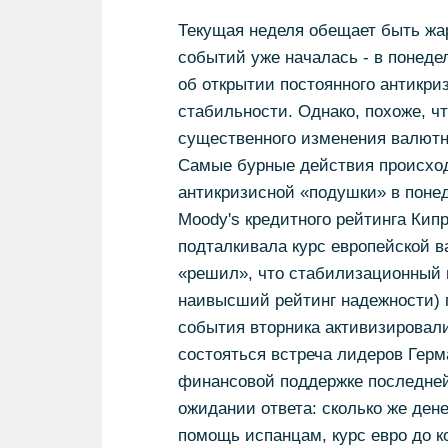
Текущая неделя обещает быть жа
событий уже началась - в понед
об открытии постоянного антикри
стабильности. Однако, похоже, чт
существенного изменения валютн
Самые бурные действия происход
антикризисной «подушки» в понед
Moody's кредитного рейтинга Кипр
подталкивала курс европейской в
«решил», что стабилизационный м
наивысший рейтинг надежности) п
события вторника активизировал
состояться встреча лидеров Герм
финансовой поддержке последней.
ожидании ответа: сколько же ден
помощь испанцам, курс евро до ко