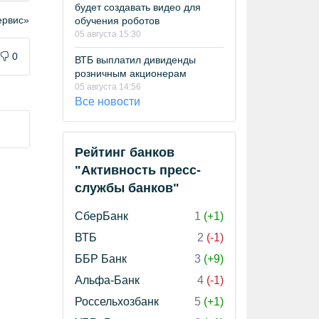
будет создавать видео для
рвис»
обучения роботов
05 августа 15:30
0
ВТБ выплатил дивиденды
розничным акционерам
05 августа 14:56
Все новости
Рейтинг банков
"Активность пресс-
службы банков"
СберБанк
1
(+1)
ВТБ
2
(-1)
ББР Банк
3
(+9)
Альфа-Банк
4
(-1)
Россельхозбанк
5
(+1)