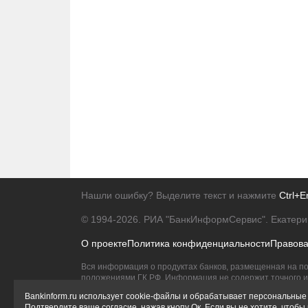
Нашли ошибку? Выделите текст и нажмите
Ctrl+E
© 1994-2026.
РИА "БанкИнформСервис". Екатери
О проекте
Политика конфиденциальности
Правов
Вся информация о продуктах банков, размещенная на по
положениями ГК РФ. Информация не содержит точного и 
Исключительное право на товарные знаки принадлежит 
Bankinform.ru использует cookie-файлы и обрабатывает персональные 
Подтвердите ваше согласие, нажав кнопу Ок. Если вы не хотите, чтоб