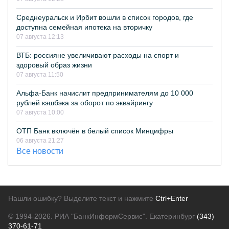
Среднеуральск и Ирбит вошли в список городов, где
доступна семейная ипотека на вторичку
07 августа 12:13
ВТБ: россияне увеличивают расходы на спорт и
здоровый образ жизни
07 августа 11:50
Альфа-Банк начислит предпринимателям до 10 000
рублей кэшбэка за оборот по эквайрингу
07 августа 10:00
ОТП Банк включён в белый список Минцифры
06 августа 21:27
Все новости
Нашли ошибку? Выделите текст и нажмите
Ctrl+Enter
© 1994-2026.
РИА "БанкИнформСервис". Екатеринбург
(343)
370-61-71