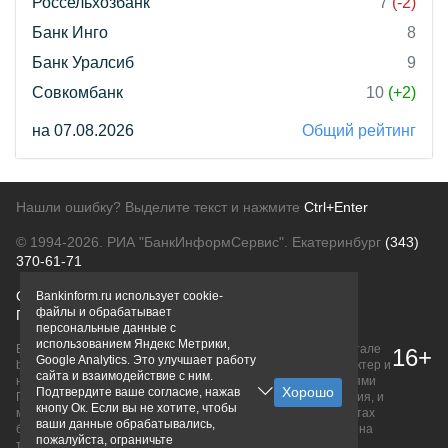
Россельхозбанк
7
(-2)
Банк Инго
8
Банк Уралсиб
9
Совкомбанк
10
(+2)
на 07.08.2026
Общий рейтинг
Нашли ошибку? Выделите текст и нажмите
Ctrl+Enter
© 1994-2026.
РИА "БанкИнформСервис". Екатеринбург
(343)
370-61-71
О проекте
Политика конфиденциальности
Bankinform.ru использует cookie-
файлы и обрабатывает
Правовая информация
Для рекламодателей
персональные данные с
использованием Яндекс Метрики,
Вся информация о продуктах банков, размещенная на портале
16+
Google Analytics. Это улучшает работу
bankinform.ru, носит исключительно ознакомительный характер и
сайта и взаимодействие с ним.
не является публичной офертой, определяемой положениями
Подтвердите ваше согласие, нажав
ГК РФ. Информация не содержит точного и полного описания, и
кнопу Ок. Если вы не хотите, чтобы
может быть изменена. Конечные условия уточняйте на сайтах
ваши данные обрабатывались,
банков или при личном обращении. Исключительное право на
пожалуйста, ограничьте
товарные знаки принадлежит их правообладателям.