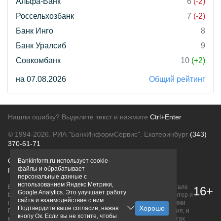
Альфа-Банк
6
(-2)
Россельхозбанк
7
(-2)
Банк Инго
8
Банк Уралсиб
9
Совкомбанк
10
(+2)
на 07.08.2026
Общий рейтинг
Нашли ошибку? Выделите текст и нажмите
Ctrl+Enter
© 1994-2026.
РИА "БанкИнформСервис". Екатеринбург
(343)
370-61-71
О проекте
Политика конфиденциальности
Bankinform.ru использует cookie-
файлы и обрабатывает
Правовая информация
Для рекламодателей
персональные данные с
использованием Яндекс Метрики,
Вся информация о продуктах банков, размещенная на портале
16+
Google Analytics. Это улучшает работу
bankinform.ru, носит исключительно ознакомительный характер и
сайта и взаимодействие с ним.
не является публичной офертой, определяемой положениями
Подтвердите ваше согласие, нажав
ГК РФ. Информация не содержит точного и полного описания, и
кнопу Ок. Если вы не хотите, чтобы
может быть изменена. Конечные условия уточняйте на сайтах