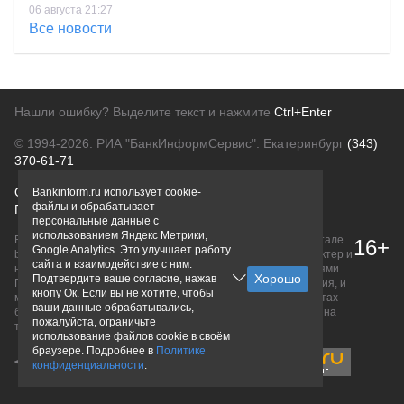
06 августа 21:27
Все новости
Нашли ошибку? Выделите текст и нажмите
Ctrl+Enter
© 1994-2026.
РИА "БанкИнформСервис". Екатеринбург
(343)
370-61-71
О проекте
Политика конфиденциальности
Bankinform.ru использует cookie-
файлы и обрабатывает
Правовая информация
Для рекламодателей
персональные данные с
использованием Яндекс Метрики,
Вся информация о продуктах банков, размещенная на портале
16+
Google Analytics. Это улучшает работу
bankinform.ru, носит исключительно ознакомительный характер и
сайта и взаимодействие с ним.
не является публичной офертой, определяемой положениями
Подтвердите ваше согласие, нажав
ГК РФ. Информация не содержит точного и полного описания, и
кнопу Ок. Если вы не хотите, чтобы
может быть изменена. Конечные условия уточняйте на сайтах
ваши данные обрабатывались,
банков или при личном обращении. Исключительное право на
пожалуйста, ограничьте
товарные знаки принадлежит их правообладателям.
использование файлов cookie в своём
браузере. Подробнее в
Политике
конфиденциальности
.