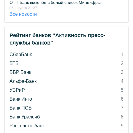
ОТП Банк включён в белый список Минцифры
06 августа 21:27
Все новости
Рейтинг банков "Активность пресс-
службы банков"
СберБанк
1
ВТБ
2
ББР Банк
3
Альфа-Банк
4
УБРиР
5
Банк Инго
6
Банк ПСБ
7
Банк Уралсиб
8
Россельхозбанк
9