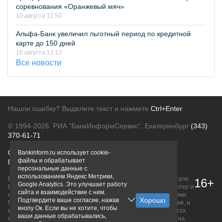
соревнования «Оранжевый мяч»
10 августа 12:50
Альфа-Банк увеличил льготный период по кредитной
карте до 150 дней
10 августа 12:13
Все новости
Нашли ошибку? Выделите текст и нажмите
Ctrl+Enter
© 1994-2026.
РИА "БанкИнформСервис". Екатеринбург
(343)
370-61-71
О проекте
Политика конфиденциальности
Bankinform.ru использует cookie-
файлы и обрабатывает
Правовая информация
Для рекламодателей
персональные данные с
использованием Яндекс Метрики,
Вся информация о продуктах банков, размещенная на портале
16+
Google Analytics. Это улучшает работу
bankinform.ru, носит исключительно ознакомительный характер и
сайта и взаимодействие с ним.
не является публичной офертой, определяемой положениями
Подтвердите ваше согласие, нажав
ГК РФ. Информация не содержит точного и полного описания, и
кнопу Ок. Если вы не хотите, чтобы
может быть изменена. Конечные условия уточняйте на сайтах
ваши данные обрабатывались,
банков или при личном обращении. Исключительное право на