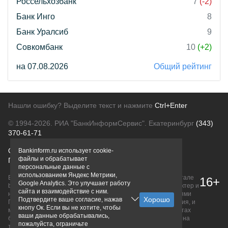
Россельхозбанк
7
(-2)
Банк Инго
8
Банк Уралсиб
9
Совкомбанк
10
(+2)
на 07.08.2026
Общий рейтинг
Нашли ошибку? Выделите текст и нажмите
Ctrl+Enter
© 1994-2026.
РИА "БанкИнформСервис". Екатеринбург
(343)
370-61-71
О проекте
Политика конфиденциальности
Bankinform.ru использует cookie-
файлы и обрабатывает
Правовая информация
Для рекламодателей
персональные данные с
использованием Яндекс Метрики,
Вся информация о продуктах банков, размещенная на портале
16+
Google Analytics. Это улучшает работу
bankinform.ru, носит исключительно ознакомительный характер и
сайта и взаимодействие с ним.
не является публичной офертой, определяемой положениями
Подтвердите ваше согласие, нажав
ГК РФ. Информация не содержит точного и полного описания, и
кнопу Ок. Если вы не хотите, чтобы
может быть изменена. Конечные условия уточняйте на сайтах
ваши данные обрабатывались,
банков или при личном обращении. Исключительное право на
пожалуйста, ограничьте
товарные знаки принадлежит их правообладателям.