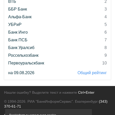
ВТБ
2
ББР Банк
3
Альфа-Банк
4
УБРиР
5
Банк Инго
6
Банк ПСБ
7
Банк Уралсиб
8
Россельхозбанк
9
Первоуральскбанк
10
на 09.08.2026
Общий рейтинг
Нашли ошибку? Выделите текст и нажмите
Ctrl+Enter
© 1994-2026.
РИА "БанкИнформСервис". Екатеринбург
(343)
370-61-71