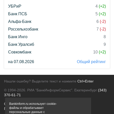
УБРиР
4
(+2)
Банк ПСБ
5
(+2)
Альфа-Банк
6
(-2)
Россельхозбанк
7
(-2)
Банк Инго
8
Банк Уралсиб
9
Совкомбанк
10
(+2)
на 07.08.2026
Общий рейтинг
Нашли ошибку? Выделите текст и нажмите
Ctrl+Enter
© 1994-2026.
РИА "БанкИнформСервис". Екатеринбург
(343)
370-61-71
О проекте
Политика конфиденциальности
Bankinform.ru использует cookie-
файлы и обрабатывает
Правовая информация
Для рекламодателей
персональные данные с