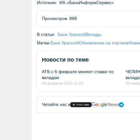
Источник:
ИА «БанкИнформСервис»
Просмотров: 888
В статье:
Банк Уралсиб
Вклады
Метки:
Банк Уралсиб
Обновления на портале
Ново
Новости по теме
АТБ с 6 февраля меняет ставки по
ЧЕЛИН
вкладам
вклада
06 февраля 2025 11:10
30 янва
Читайте нас в