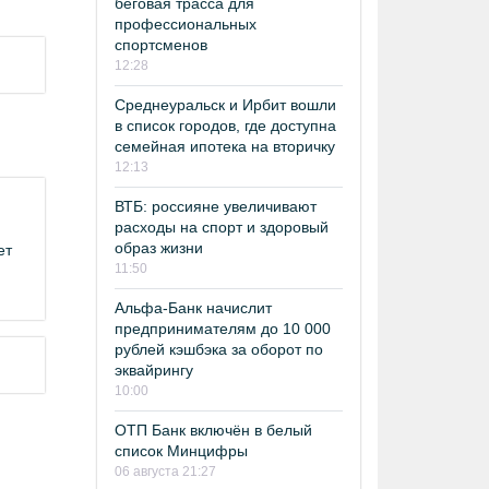
беговая трасса для
профессиональных
спортсменов
12:28
Среднеуральск и Ирбит вошли
в список городов, где доступна
семейная ипотека на вторичку
12:13
ВТБ: россияне увеличивают
расходы на спорт и здоровый
образ жизни
ет
11:50
Альфа-Банк начислит
предпринимателям до 10 000
рублей кэшбэка за оборот по
эквайрингу
10:00
ОТП Банк включён в белый
список Минцифры
06 августа 21:27