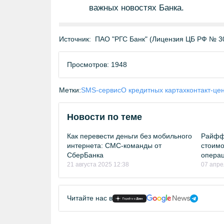
важных новостях Банка.
Источник:
ПАО "РГС Банк" (Лицензия ЦБ РФ № 3
Просмотров: 1948
Метки:
SMS-сервис
О кредитных картах
контакт-це
Новости по теме
Как перевести деньги без мобильного
Райффа
интернета: СМС-команды от
стоимо
СберБанка
опера
21 августа 2025 12:38
07 апре
Читайте нас в