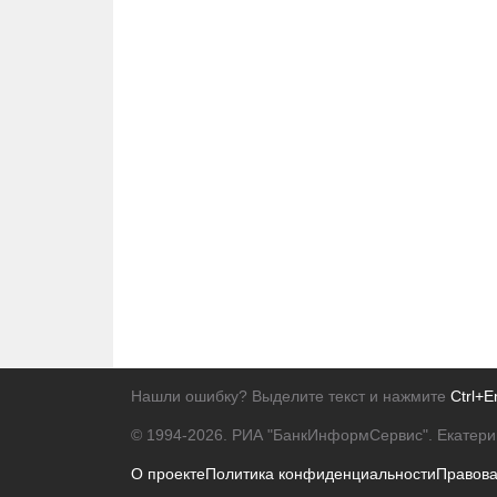
Нашли ошибку? Выделите текст и нажмите
Ctrl+E
© 1994-2026.
РИА "БанкИнформСервис". Екатери
О проекте
Политика конфиденциальности
Правов