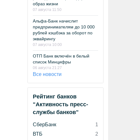
образ жизни
07 августа 11:50
Альфа-Банк начислит
предпринимателям до 10 000
рублей кэшбэка за оборот по
эквайрингу
07 августа 10:00
ОТП Банк включён в белый
список Минцифры
06 августа 21:27
Все новости
Рейтинг банков
"Активность пресс-
службы банков"
СберБанк
1
ВТБ
2