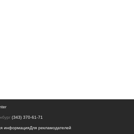
nter
нбург
(343) 370-61-71
ая информация
Для рекламодателей