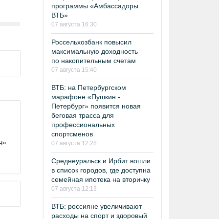
программы «Амбассадоры
ВТБ»
07 августа 16:30
Россельхозбанк повысил
максимальную доходность
по накопительным счетам
07 августа 15:40
ВТБ: на Петербургском
марафоне «Пушкин -
Петербург» появится новая
беговая трасса для
профессиональных
спортсменов
ч»
07 августа 12:28
Среднеуральск и Ирбит вошли
в список городов, где доступна
семейная ипотека на вторичку
07 августа 12:13
ВТБ: россияне увеличивают
расходы на спорт и здоровый