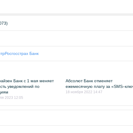
073)
нтр
Росгосстрах Банк
йзен Банк с 1 мая меняет
Абсолют Банк отменяет
сть уведомлений по
ежемесячную плату за «SMS–клю
циям
18 ноября 2022 14:47
ля 2023 12:05