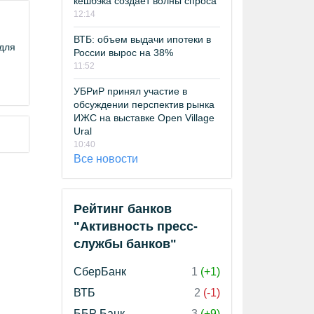
кешбэка создает волны спроса
12:14
ВТБ: объем выдачи ипотеки в
 для
России вырос на 38%
11:52
УБРиР принял участие в
обсуждении перспектив рынка
ИЖС на выставке Open Village
Ural
10:40
Все новости
Рейтинг банков
"Активность пресс-
службы банков"
СберБанк
1
(+1)
ВТБ
2
(-1)
ББР Банк
3
(+9)