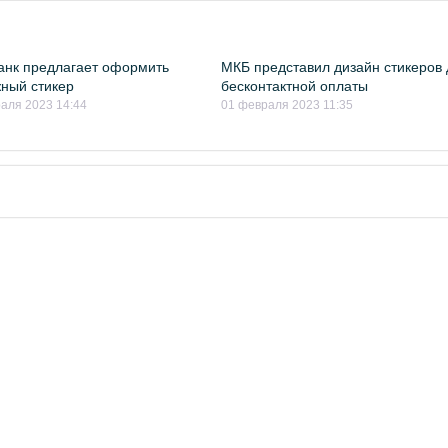
нк предлагает оформить
МКБ представил дизайн стикеров
ный стикер
бесконтактной оплаты
аля 2023 14:44
01 февраля 2023 11:35