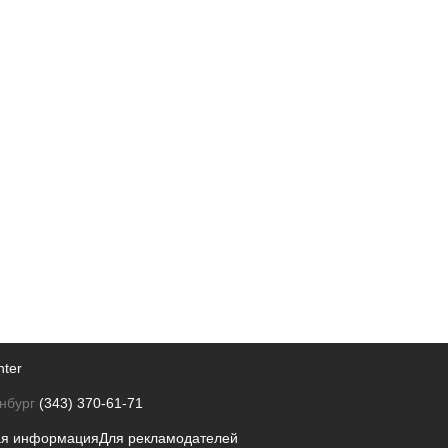
nter
нбург
(343) 370-61-71
ая информация
Для рекламодателей