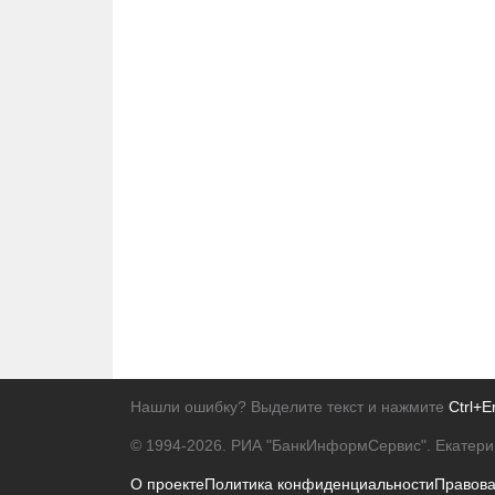
Нашли ошибку? Выделите текст и нажмите
Ctrl+E
© 1994-2026.
РИА "БанкИнформСервис". Екатери
О проекте
Политика конфиденциальности
Правов