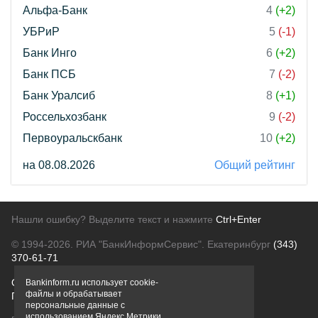
Альфа-Банк
4
(+2)
УБРиР
5
(-1)
Банк Инго
6
(+2)
Банк ПСБ
7
(-2)
Банк Уралсиб
8
(+1)
Россельхозбанк
9
(-2)
Первоуральскбанк
10
(+2)
на 08.08.2026
Общий рейтинг
Нашли ошибку? Выделите текст и нажмите
Ctrl+Enter
© 1994-2026.
РИА "БанкИнформСервис". Екатеринбург
(343)
370-61-71
О проекте
Политика конфиденциальности
Bankinform.ru использует cookie-
файлы и обрабатывает
Правовая информация
Для рекламодателей
персональные данные с
использованием Яндекс Метрики,