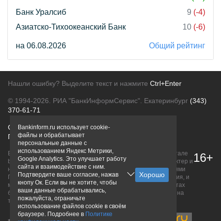
Банк Уралсиб
9
(-4)
Азиатско-Тихоокеанский Банк
10
(-6)
на 06.08.2026
Общий рейтинг
Нашли ошибку? Выделите текст и нажмите
Ctrl+Enter
© 1994-2026.
РИА "БанкИнформСервис". Екатеринбург
(343)
370-61-71
О проекте
Политика конфиденциальности
Bankinform.ru использует cookie-
файлы и обрабатывает
Правовая информация
Для рекламодателей
персональные данные с
использованием Яндекс Метрики,
Вся информация о продуктах банков, размещенная на портале
16+
Google Analytics. Это улучшает работу
bankinform.ru, носит исключительно ознакомительный характер и
сайта и взаимодействие с ним.
не является публичной офертой, определяемой положениями
Подтвердите ваше согласие, нажав
ГК РФ. Информация не содержит точного и полного описания, и
кнопу Ок. Если вы не хотите, чтобы
может быть изменена. Конечные условия уточняйте на сайтах
ваши данные обрабатывались,
банков или при личном обращении. Исключительное право на
пожалуйста, ограничьте
товарные знаки принадлежит их правообладателям.
использование файлов cookie в своём
браузере. Подробнее в
Политике