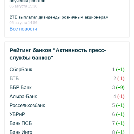
обучения роботов
05 августа 15:30
ВТБ выплатил дивиденды розничным акционерам
05 августа 14:56
Все новости
Рейтинг банков "Активность пресс-
службы банков"
СберБанк
1
(+1)
ВТБ
2
(-1)
ББР Банк
3
(+9)
Альфа-Банк
4
(-1)
Россельхозбанк
5
(+1)
УБРиР
6
(+1)
Банк ПСБ
7
(+1)
Банк Инго
8
(+1)