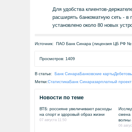
Для удобства клиентов-держателе
расширять банкоматную сеть - в 
установлено около 80 новых устро
Источник:
ПАО Банк Синара (лицензия ЦБ РФ №
Просмотров: 1409
В статье:
Банк Синара
Банковские карты
Дебетовы
Метки:
Статистика
Банк Синара
зарплатный проект
Новости по теме
ВТБ: россияне увеличивают расходы
Исслед
на спорт и здоровый образ жизни
смена 
волны 
07 августа 11:50
06 авгу