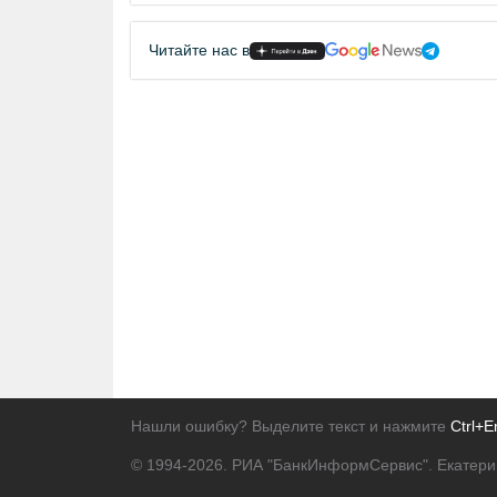
Читайте нас в
Нашли ошибку? Выделите текст и нажмите
Ctrl+E
© 1994-2026.
РИА "БанкИнформСервис". Екатери