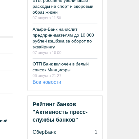
ВТБ: россияне увеличивают
расходы на спорт и здоровый
образ жизни
07 августа 11:50
Альфа-Банк начислит
предпринимателям до 10 000
рублей кэшбэка за оборот по
эквайрингу
07 августа 10:00
ОТП Банк включён в белый
список Минцифры
06 августа 21:27
Все новости
Рейтинг банков
"Активность пресс-
службы банков"
цией
СберБанк
1