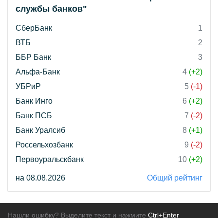
службы банков"
СберБанк
1
ВТБ
2
ББР Банк
3
Альфа-Банк
4
(+2)
УБРиР
5
(-1)
Банк Инго
6
(+2)
Банк ПСБ
7
(-2)
Банк Уралсиб
8
(+1)
Россельхозбанк
9
(-2)
Первоуральскбанк
10
(+2)
на 08.08.2026
Общий рейтинг
Нашли ошибку? Выделите текст и нажмите
Ctrl+Enter