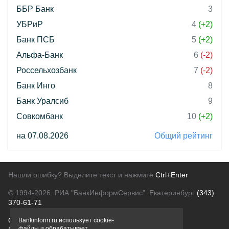
ББР Банк
3
УБРиР
4
(+2)
Банк ПСБ
5
(+2)
Альфа-Банк
6
(-2)
Россельхозбанк
7
(-2)
Банк Инго
8
Банк Уралсиб
9
Совкомбанк
10
(+2)
на 07.08.2026
Общий рейтинг
Нашли ошибку? Выделите текст и нажмите
Ctrl+Enter
© 1994-2026.
РИА "БанкИнформСервис". Екатеринбург
(343)
370-61-71
О проекте
Политика конфиденциальности
Bankinform.ru использует cookie-
файлы и обрабатывает