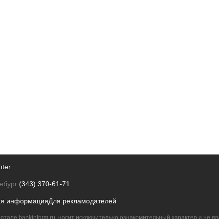
nter
нбург
(343) 370-61-71
ая информация
Для рекламодателей
ртале bankinform.ru, носит исключительно ознакомительный характер и не 