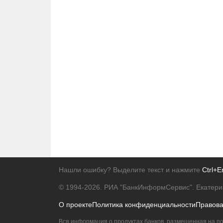
Нашли ошибку? Выделите текст и нажмите
Ctrl+E
© 1994-2026.
РИА "БанкИнформСервис". Екатери
О проекте
Политика конфиденциальности
Правов
Вся информация о продуктах банков, размещенная на по