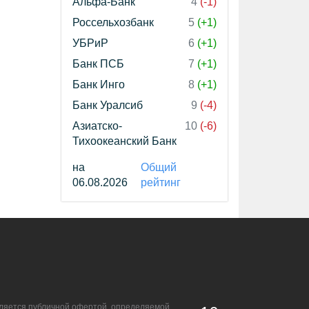
Альфа-Банк
4
(-1)
Россельхозбанк
5
(+1)
УБРиР
6
(+1)
Банк ПСБ
7
(+1)
Банк Инго
8
(+1)
Банк Уралсиб
9
(-4)
Азиатско-
10
(-6)
Тихоокеанский Банк
на
Общий
06.08.2026
рейтинг
является публичной офертой, определяемой