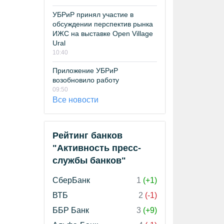
УБРиР принял участие в
обсуждении перспектив рынка
ИЖС на выставке Open Village
Ural
10:40
Приложение УБРиР
возобновило работу
09:50
Все новости
Рейтинг банков
"Активность пресс-
службы банков"
СберБанк
1
(+1)
ВТБ
2
(-1)
ББР Банк
3
(+9)