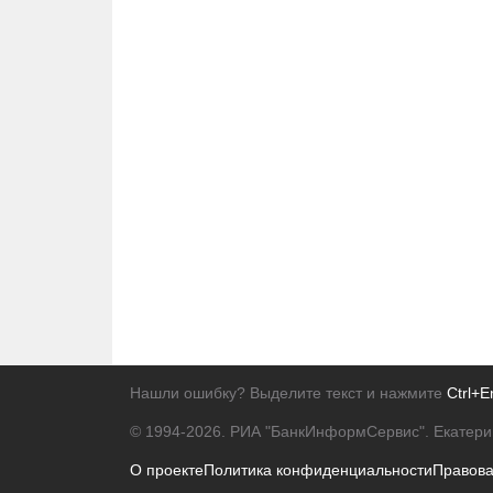
Нашли ошибку? Выделите текст и нажмите
Ctrl+E
© 1994-2026.
РИА "БанкИнформСервис". Екатери
О проекте
Политика конфиденциальности
Правов