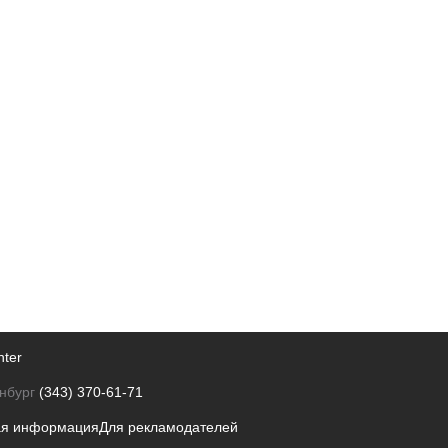
nter
нбург
(343) 370-61-71
ая информация
Для рекламодателей