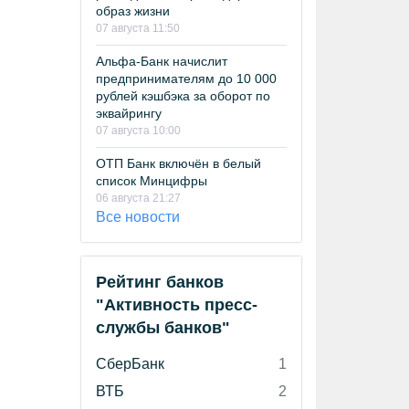
образ жизни
07 августа 11:50
Альфа-Банк начислит
предпринимателям до 10 000
рублей кэшбэка за оборот по
эквайрингу
07 августа 10:00
ОТП Банк включён в белый
список Минцифры
06 августа 21:27
Все новости
Рейтинг банков
"Активность пресс-
службы банков"
СберБанк
1
ВТБ
2