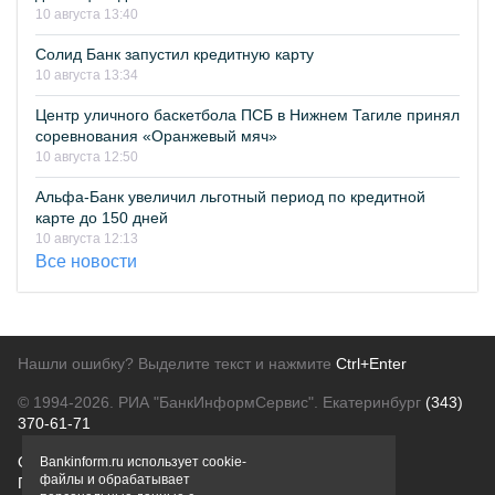
10 августа 13:40
Солид Банк запустил кредитную карту
10 августа 13:34
Центр уличного баскетбола ПСБ в Нижнем Тагиле принял
соревнования «Оранжевый мяч»
10 августа 12:50
Альфа-Банк увеличил льготный период по кредитной
карте до 150 дней
10 августа 12:13
Все новости
Нашли ошибку? Выделите текст и нажмите
Ctrl+Enter
© 1994-2026.
РИА "БанкИнформСервис". Екатеринбург
(343)
370-61-71
О проекте
Политика конфиденциальности
Bankinform.ru использует cookie-
файлы и обрабатывает
Правовая информация
Для рекламодателей