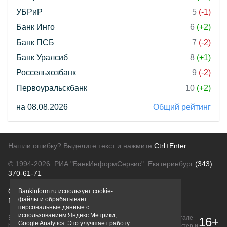
УБРиР
5
(-1)
Банк Инго
6
(+2)
Банк ПСБ
7
(-2)
Банк Уралсиб
8
(+1)
Россельхозбанк
9
(-2)
Первоуральскбанк
10
(+2)
на 08.08.2026
Общий рейтинг
Нашли ошибку? Выделите текст и нажмите
Ctrl+Enter
© 1994-2026.
РИА "БанкИнформСервис". Екатеринбург
(343)
370-61-71
О проекте
Политика конфиденциальности
Bankinform.ru использует cookie-
файлы и обрабатывает
Правовая информация
Для рекламодателей
персональные данные с
использованием Яндекс Метрики,
Вся информация о продуктах банков, размещенная на портале
16+
Google Analytics. Это улучшает работу
bankinform.ru, носит исключительно ознакомительный характер и