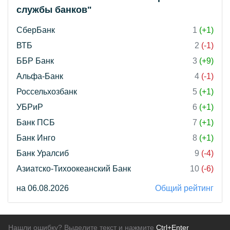
службы банков"
СберБанк
1
(+1)
ВТБ
2
(-1)
ББР Банк
3
(+9)
Альфа-Банк
4
(-1)
Россельхозбанк
5
(+1)
УБРиР
6
(+1)
Банк ПСБ
7
(+1)
Банк Инго
8
(+1)
Банк Уралсиб
9
(-4)
Азиатско-Тихоокеанский Банк
10
(-6)
на 06.08.2026
Общий рейтинг
Нашли ошибку? Выделите текст и нажмите
Ctrl+Enter