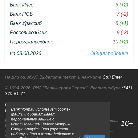
Банк Инго
6
(+2)
Банк ПСБ
7
(-2)
Банк Уралсиб
8
(+1)
Россельхозбанк
9
(-2)
Первоуральскбанк
10
(+2)
на 08.08.2026
Общий рейтинг
Нашли ошибку? Выделите текст и нажмите
Ctrl+Enter
© 1994-2026.
РИА "БанкИнформСервис". Екатеринбург
(343)
370-61-71
О проекте
Политика конфиденциальности
Bankinform.ru использует cookie-
Правовая информация
Для рекламодателей
файлы и обрабатывает
персональные данные с
Вся информация о продуктах банков, размещенная на портале
16+
использованием Яндекс Метрики,
bankinform.ru, носит исключительно ознакомительный
Google Analytics. Это улучшает
характер и не является публичной офертой, определяемой
работу сайта и взаимодействие с
положениями ГК РФ. Информация не содержит точного и