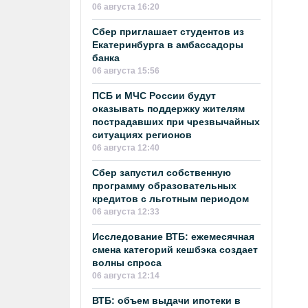
06 августа 16:20
Сбер приглашает студентов из
Екатеринбурга в амбассадоры
банка
06 августа 15:56
ПСБ и МЧС России будут
оказывать поддержку жителям
пострадавших при чрезвычайных
ситуациях регионов
06 августа 12:40
Сбер запустил собственную
программу образовательных
кредитов с льготным периодом
06 августа 12:33
Исследование ВТБ: ежемесячная
смена категорий кешбэка создает
волны спроса
06 августа 12:14
ВТБ: объем выдачи ипотеки в