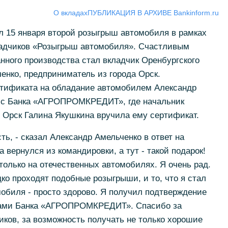
О вкладах
ПУБЛИКАЦИЯ В АРХИВЕ Bankinform.ru
15 января второй розыгрыш автомобиля в рамках
адчиков «Розыгрыш автомобиля». Счастливым
ного производства стал вкладчик Оренбургского
енко, предприниматель из города Орск.
ртификата на обладание автомобилем Александр
ис Банка «АГРОПРОМКРЕДИТ», где начальник
. Орск Галина Якушкина вручила ему сертификат.
ь, - сказал Александр Амельченко в ответ на
а вернулся из командировки, а тут - такой подарок!
только на отечественных автомобилях. Я очень рад.
ко проходят подобные розыгрыши, и то, что я стал
обиля - просто здорово. Я получил подтверждение
угами Банка «АГРОПРОМКРЕДИТ». Спасибо за
ков, за возможность получать не только хорошие