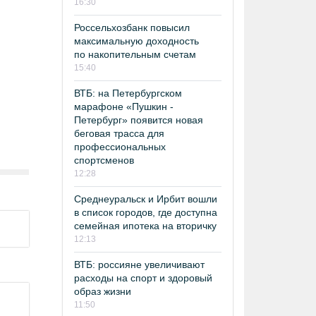
16:30
Россельхозбанк повысил
максимальную доходность
по накопительным счетам
15:40
ВТБ: на Петербургском
марафоне «Пушкин -
Петербург» появится новая
беговая трасса для
профессиональных
спортсменов
12:28
Среднеуральск и Ирбит вошли
в список городов, где доступна
семейная ипотека на вторичку
12:13
ВТБ: россияне увеличивают
расходы на спорт и здоровый
образ жизни
11:50