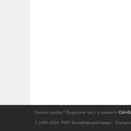
Нашли ошибку? Выделите текст и нажмите
Ctrl+E
© 1994-2026.
РИА "БанкИнформСервис". Екатери