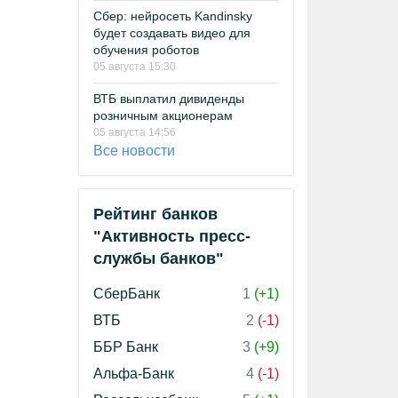
Сбер: нейросеть Kandinsky
будет создавать видео для
обучения роботов
05 августа 15:30
ВТБ выплатил дивиденды
розничным акционерам
05 августа 14:56
Все новости
Рейтинг банков
"Активность пресс-
службы банков"
СберБанк
1
(+1)
ВТБ
2
(-1)
ББР Банк
3
(+9)
Альфа-Банк
4
(-1)