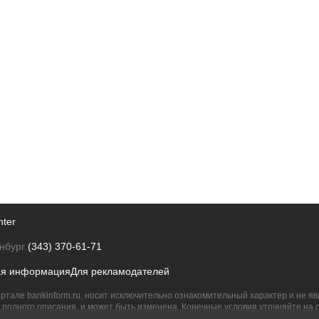
nter
нбург
(343) 370-61-71
ая информация
Для рекламодателей
ртале bankinform.ru, носит исключительно ознакомительный характер и не 
полного описания, и может быть изменена. Конечные условия уточняйте на 
их правообладателям.