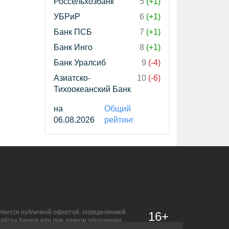
Россельхозбанк
5
(+1)
УБРиР
6
(+1)
Банк ПСБ
7
(+1)
Банк Инго
8
(+1)
Банк Уралсиб
9
(-4)
Азиатско-
10
(-6)
Тихоокеанский Банк
на
Общий
06.08.2026
рейтинг
является публичной офертой, определяемой
16+
сайтах банков или при личном обращении.