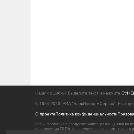
Нашли ошибку? Выделите текст и нажмите
Ctrl+E
© 1994-2026.
РИА "БанкИнформСервис". Екатери
О проекте
Политика конфиденциальности
Правов
Вся информация о продуктах банков, размещенная на по
положениями ГК РФ. Информация не содержит точного и 
Исключительное право на товарные знаки принадлежит 