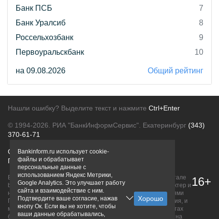
Банк ПСБ
7
Банк Уралсиб
8
Россельхозбанк
9
Первоуральскбанк
10
на 09.08.2026
Общий рейтинг
Нашли ошибку? Выделите текст и нажмите
Ctrl+Enter
© 1994-2026.
РИА "БанкИнформСервис". Екатеринбург
(343)
370-61-71
О проекте
Политика конфиденциальности
Bankinform.ru использует cookie-
файлы и обрабатывает
Правовая информация
Для рекламодателей
персональные данные с
использованием Яндекс Метрики,
Вся информация о продуктах банков, размещенная на портале
16+
Google Analytics. Это улучшает работу
bankinform.ru, носит исключительно ознакомительный характер и
сайта и взаимодействие с ним.
не является публичной офертой, определяемой положениями
Подтвердите ваше согласие, нажав
ГК РФ. Информация не содержит точного и полного описания, и
кнопу Ок. Если вы не хотите, чтобы
может быть изменена. Конечные условия уточняйте на сайтах
ваши данные обрабатывались,
банков или при личном обращении. Исключительное право на